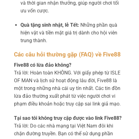
và thời gian nhận thưởng, giúp người chơi tối
ưu vốn cược.
Quà tặng sinh nhật, lễ Tết:
Những phần quà
hiện vật và tiền mặt giá trị dành cho hội viên
trung thành.
Các câu hỏi thường gặp (FAQ) về Five88
Five88 có lừa đảo không?
Trả lời: Hoàn toàn KHÔNG. Với giấy phép từ ISLE
OF MAN và lịch sử hoạt động lâu đời, Five88 là
một trong những nhà cái uy tín nhất. Các tin đồn
lừa đảo thường xuất phát từ việc người chơi vi
phạm điều khoản hoặc truy cập sai link giả mạo.
Tại sao tôi không truy cập được vào link Five88?
Trả lời: Do các nhà mạng tại Việt Nam đôi khi
chặn đường truyền. Bạn có thể sử dụng phần