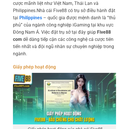
cược mãnh liệt như Việt Nam, Thái Lan và
Philippines.
Nhà cái Five88 có trụ sở điều hành đặt
tại
Philippines
– quốc gia được mệnh danh là “thủ
phủ” của ngành công nghiệp iGaming tại khu vực
Đông Nam Á. Việc đặt trụ sở tại đây giúp
Five88
com
dễ dàng tiếp cận các công nghệ cá cược tiên
tiến nhất và đội ngũ nhân sự chuyên nghiệp trong
ngành.
Giấy phép hoạt động