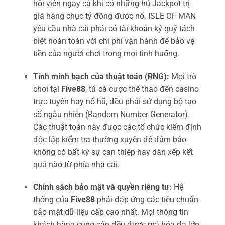
hội viên ngay cả khi có những hũ Jackpot trị
giá hàng chục tỷ đồng được nổ. ISLE OF MAN
yêu cầu nhà cái phải có tài khoản ký quỹ tách
biệt hoàn toàn với chi phí vận hành để bảo vệ
tiền của người chơi trong mọi tình huống.
Tính minh bạch của thuật toán (RNG):
Mọi trò
chơi tại
Five88
, từ cá cược thể thao đến casino
trực tuyến hay nổ hũ, đều phải sử dụng bộ tạo
số ngẫu nhiên (Random Number Generator).
Các thuật toán này được các tổ chức kiểm định
độc lập kiểm tra thường xuyên để đảm bảo
không có bất kỳ sự can thiệp hay dàn xếp kết
quả nào từ phía nhà cái.
Chính sách bảo mật và quyền riêng tư:
Hệ
thống của
Five88
phải đáp ứng các tiêu chuẩn
bảo mật dữ liệu cấp cao nhất. Mọi thông tin
khách hàng cung cấp đều được mã hóa đa lớp