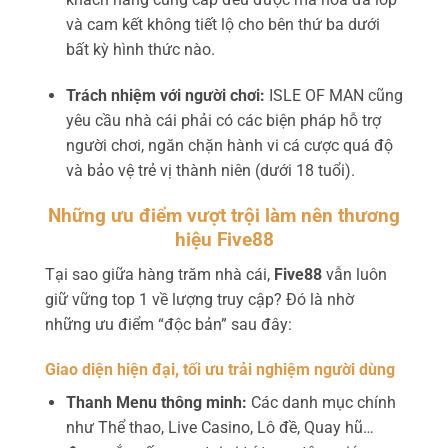
và cam kết không tiết lộ cho bên thứ ba dưới
bất kỳ hình thức nào.
Trách nhiệm với người chơi:
ISLE OF MAN cũng
yêu cầu nhà cái phải có các biện pháp hỗ trợ
người chơi, ngăn chặn hành vi cá cược quá độ
và bảo vệ trẻ vị thành niên (dưới 18 tuổi).
Những ưu điểm vượt trội làm nên thương
hiệu Five88
Tại sao giữa hàng trăm nhà cái,
Five88
vẫn luôn
giữ vững top 1 về lượng truy cập? Đó là nhờ
những ưu điểm “độc bản” sau đây:
Giao diện hiện đại, tối ưu trải nghiệm người dùng
Thanh Menu thông minh:
Các danh mục chính
như Thể thao, Live Casino, Lô đề, Quay hũ…