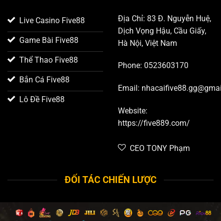
Địa Chỉ:
83 Đ. Nguyễn Huệ,
Live Casino Five88
Dịch Vọng Hậu, Cầu Giấy,
Game Bài Five88
Hà Nội, Việt Nam
Thể Thao Five88
Phone:
0523603170
Bắn Cá Five88
Email:
nhacaifive88.gg@gma
Lô Đề Five88
Website:
https://five889.com/
CEO TONY Phạm
ĐỐI TÁC CHIẾN LƯỢC