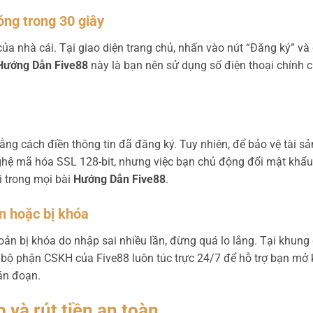
óng trong 30 giây
của nhà cái. Tại giao diện trang chủ, nhấn vào nút “Đăng ký” v
Hướng Dẫn Five88
này là bạn nên sử dụng số điện thoại chính 
ằng cách điền thông tin đã đăng ký. Tuy nhiên, để bảo vệ tài s
ghệ mã hóa SSL 128-bit, nhưng việc bạn chủ động đổi mật khẩu đ
i trong mọi bài
Hướng Dẫn Five88
.
n hoặc bị khóa
oản bị khóa do nhập sai nhiều lần, đừng quá lo lắng. Tại khu
, bộ phận CSKH của Five88 luôn túc trực 24/7 để hỗ trợ bạn mở 
ián đoạn.
 và rút tiền an toàn