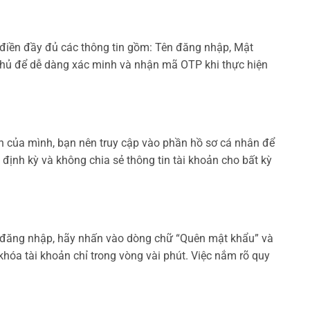
à điền đầy đủ các thông tin gồm: Tên đăng nhập, Mật
chủ để dễ dàng xác minh và nhận mã OTP khi thực hiện
ản của mình, bạn nên truy cập vào phần hồ sơ cá nhân để
ịnh kỳ và không chia sẻ thông tin tài khoản cho bất kỳ
ng đăng nhập, hãy nhấn vào dòng chữ “Quên mật khẩu” và
khóa tài khoản chỉ trong vòng vài phút. Việc nắm rõ quy