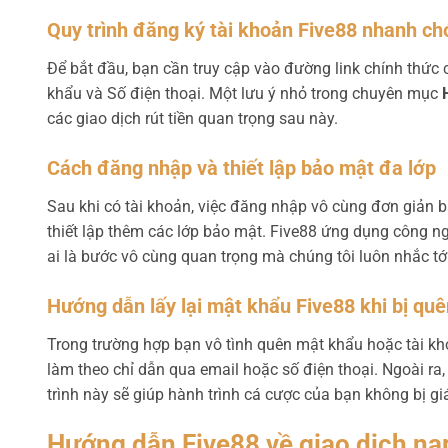
Quy trình đăng ký tài khoản Five88 nhanh ch
Để bắt đầu, bạn cần truy cập vào đường link chính thức 
khẩu và Số điện thoại. Một lưu ý nhỏ trong chuyên mục
các giao dịch rút tiền quan trọng sau này.
Cách đăng nhập và thiết lập bảo mật đa lớp
Sau khi có tài khoản, việc đăng nhập vô cùng đơn giản b
thiết lập thêm các lớp bảo mật. Five88 ứng dụng công n
ai là bước vô cùng quan trọng mà chúng tôi luôn nhắc tớ
Hướng dẫn lấy lại mật khẩu Five88 khi bị quê
Trong trường hợp bạn vô tình quên mật khẩu hoặc tài kh
làm theo chỉ dẫn qua email hoặc số điện thoại. Ngoài ra
trình này sẽ giúp hành trình cá cược của bạn không bị g
Hướng dẫn Five88 về giao dịch nạp