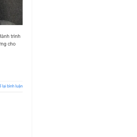
Hành trình
ứng cho
 lại bình luận