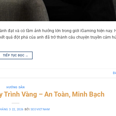
nh đạt và có tầm ảnh hưởng lớn trong giới iGaming hiện nay. 
 kết quả đột phá của anh đã trở thành câu chuyện truyền cảm h
TIẾP TỤC ĐỌC
→
Để
HƯỚNG DẪN
y Trình Vàng – An Toàn, Minh Bạch
HÁNG 3 22, 2026
BỞI
SEOVIETNAM