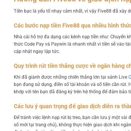
Tiền bạc là yếu tố nhạy cảm nhất, vì vậy Five88 đã xây
Các bước nạp tiền Five88 qua nhiều hình thức
Nhà cái hỗ trợ đa dạng các kênh nạp tiền như: Chuyển k
thức Code Pay và Paywin là nhanh nhất vì tiền sẽ vào t
cập nhật ngay lập tức.
Quy trình rút tiền thắng cược về ngân hàng c
Khi đã giành được những chiến thắng lớn tại sảnh Live
C
bạn đang sử dụng, điền số tài khoản và số tiền cần rút. 
khớp với tên bạn đã đăng ký trên hệ thống để đảm bảo tí
Các lưu ý quan trọng để giao dịch diễn ra thầ
Để tránh việc lệnh nạp rút bị treo, bạn cần lưu ý một và
số mới tại trang chủ), không thực hiện giao dịch khi ngân