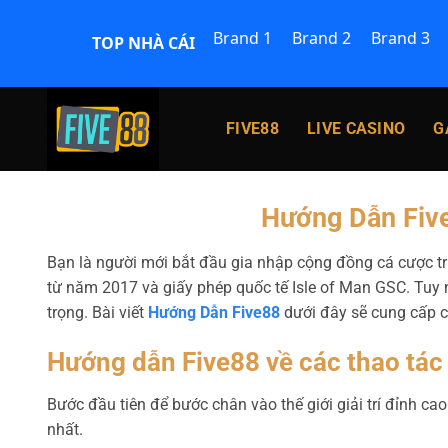
Brand 1
Brand 2
Brand 3
TOP NHÀ CÁI
Bỏ
qua
FIVE88
LIVE CASINO
G
nội
dung
Hướng Dẫn Five
Bạn là người mới bắt đầu gia nhập cộng đồng cá cược tr
từ năm 2017 và giấy phép quốc tế Isle of Man GSC. Tuy n
trọng. Bài viết
Hướng Dẫn Five88
dưới đây sẽ cung cấp ch
Hướng dẫn Five88 về các thao tác 
Bước đầu tiên để bước chân vào thế giới giải trí đỉnh cao
nhất.