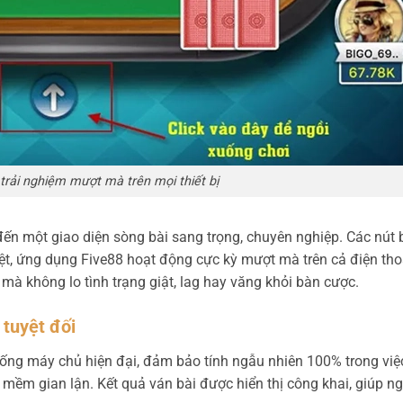
 trải nghiệm mượt mà trên mọi thiết bị
ến một giao diện sòng bài sang trọng, chuyên nghiệp. Các nút
 biệt, ứng dụng Five88 hoạt động cực kỳ mượt mà trên cả điện th
i mà không lo tình trạng giật, lag hay văng khỏi bàn cược.
 tuyệt đối
ống máy chủ hiện đại, đảm bảo tính ngẫu nhiên 100% trong việc
mềm gian lận. Kết quả ván bài được hiển thị công khai, giúp ng