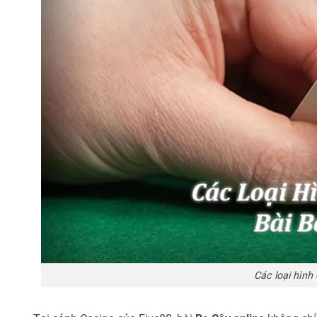
Các loại hình