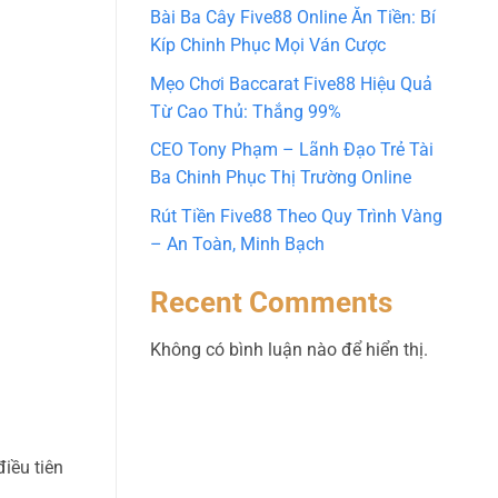
Bài Ba Cây Five88 Online Ăn Tiền: Bí
Kíp Chinh Phục Mọi Ván Cược
Mẹo Chơi Baccarat Five88 Hiệu Quả
Từ Cao Thủ: Thắng 99%
CEO Tony Phạm – Lãnh Đạo Trẻ Tài
Ba Chinh Phục Thị Trường Online
Rút Tiền Five88 Theo Quy Trình Vàng
– An Toàn, Minh Bạch
Recent Comments
Không có bình luận nào để hiển thị.
iều tiên