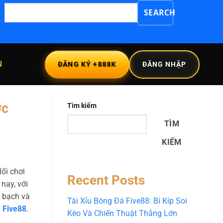
SEARCH
N
ĐĂNG KÝ +888K
ĐĂNG NHẬP
ợc
Tìm kiếm
TÌM
KIẾM
ối chơi
Recent Posts
nay, với
h bạch và
Tài Xỉu Bóng Đá Five88: Bí Kíp Soi
i
Five88
.
Kèo Và Chiến Thuật Thắng Lớn