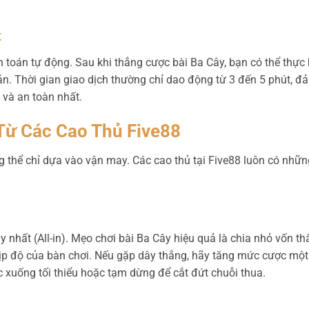
t
h toán tự động. Sau khi thắng cược bài Ba Cây, bạn có thể thực 
iản. Thời gian giao dịch thường chỉ dao động từ 3 đến 5 phút, 
 và an toàn nhất.
Từ Các Cao Thủ Five88
ng thể chỉ dựa vào vận may. Các cao thủ tại Five88 luôn có nhữn
 nhất (All-in). Mẹo chơi bài Ba Cây hiệu quả là chia nhỏ vốn t
p độ của bàn chơi. Nếu gặp dây thắng, hãy tăng mức cược một
 xuống tối thiểu hoặc tạm dừng để cắt đứt chuỗi thua.