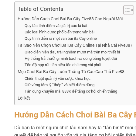
Table of Contents
Hướng Dẫn Cách Chơi Bài Ba Cây Five88 Cho Người Mới
Quy tắc tính điểm và giá trị các lá bài
Các loại hình cược phổ biến trong ván bài
Quy trình diễn ra một ván bài Ba Cây online
Tại Sao Nên Chọn Chơi Bài Ba Cây Online Tại Nhà Cái Five88?
Giao diện hiện đại, trải nghiệm mượt mà trên mọi thiết bị
Hệ thống trả thưởng minh bạch và công bằng tuyệt đối
Tốc độ nạp rút tiền siêu tốc chỉ trong vài phút
Mẹo Chơi Bài Ba Cây Luôn Thắng Từ Các Cao Thủ Five88
Chiến thuật quản lý vốn cược khoa học
Giữ vững tâm lý “thép” và biết điểm dừng
Tận dụng khuyến mãi 888K để tăng cơ hội chiến thắng
Lời kết
Hướng Dẫn Cách Chơi Bài Ba Cây 
Dù bạn là một người chơi lâu năm hay là “tân binh” mới g
quyết để bảo vệ nguồn vốn và gia tăng cơ hội chiến thắn