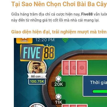
Tại Sao Nên Chọn Chơi Bài Ba Cây
Giữa hàng trăm địa chỉ cá cược hiện nay,
Five88
vẫn luôn
này đến từ những giá trị cốt lõi mà nhà cái mang lại.
Giao diện hiện đại, trải nghiệm mượt mà trên 